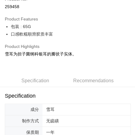
Online Banking
259458
More info
Only supports Maybank, CIMB Bank, Public Bank, RHB Bank, Hong
Product Features
Touch 'n Go
Leong Bank, Bank Islam, AmBank, BSN Bank.
包装 : 65G
Boost
口感軟糯順滑胶质丰富
GrabPay
Product Highlights
雪耳为担子菌纲科银耳的瓣状子实体。
Shipping Method
Malaysia Home Delivery
Shipping Rates
Malaysia Home Delivery
Specification
Recommendations
Specification
成分
雪耳
制作方式
无硫磺
保质期
一年