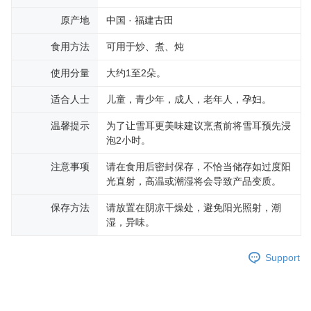
原产地
中国 · 福建古田
食用方法
可用于炒、煮、炖
使用分量
大约1至2朵。
适合人士
儿童，青少年，成人，老年人，孕妇。
温馨提示
为了让雪耳更美味建议烹煮前将雪耳预先浸
泡2小时。
注意事项
请在食用后密封保存，不恰当储存如过度阳
光直射，高温或潮湿将会导致产品变质。
保存方法
请放置在阴凉干燥处，避免阳光照射，潮
湿，异味。
Support