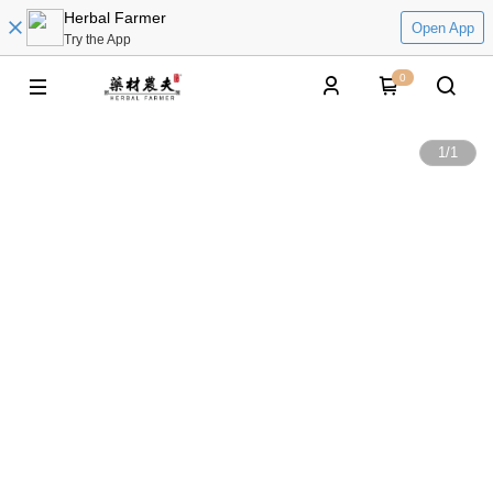
Herbal Farmer
Open App
Try the App
0
1
/
1