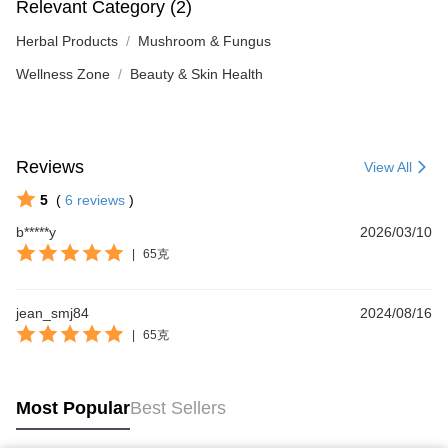
Relevant Category (2)
Herbal Products
Mushroom & Fungus
Wellness Zone
Beauty & Skin Health
Reviews
View All
5
(
6
reviews
)
b*****y
2026/03/10
|
65克
jean_smj84
2024/08/16
|
65克
Most Popular
Best Sellers