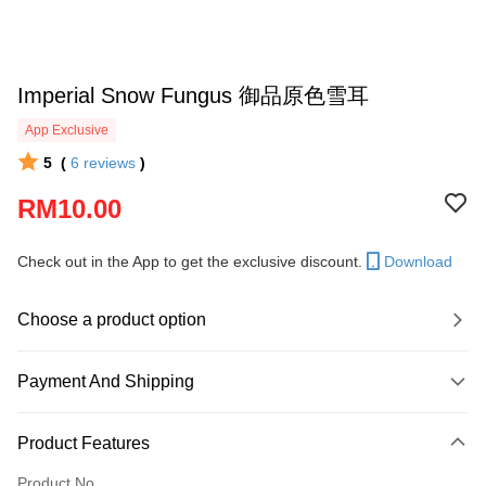
Imperial Snow Fungus 御品原色雪耳
App Exclusive
5
(
6
reviews
)
RM10.00
Check out in the App to get the exclusive discount.
Download
Choose a product option
Payment And Shipping
Payment Method
Product Features
Credit Card
Product No.