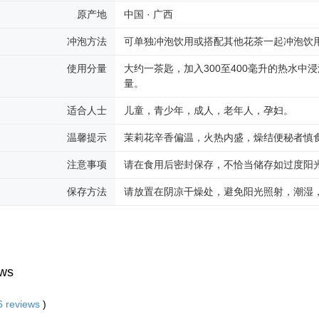
原产地
中国 · 广西
冲泡方法
可单独冲泡饮用或搭配其他花茶一起冲泡饮
使用分量
大约一茶匙，加入300至400毫升的热水中
量。
适合人士
儿童，青少年，成人，老年人，孕妇。
温馨提示
茉莉花辛香偏温，火热内盛，燥结便秘者慎
注意事项
请在食用后密封保存，不恰当储存如过度阳
保存方法
请放置在阴凉干燥处，避免阳光照射，潮湿
ws
6
reviews
)