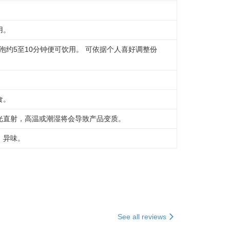
用。
浸泡约5至10分钟便可饮用。 可依据个人喜好调整份
食。
光直射，高温或潮湿将会导致产品变质。
，异味。
See all reviews