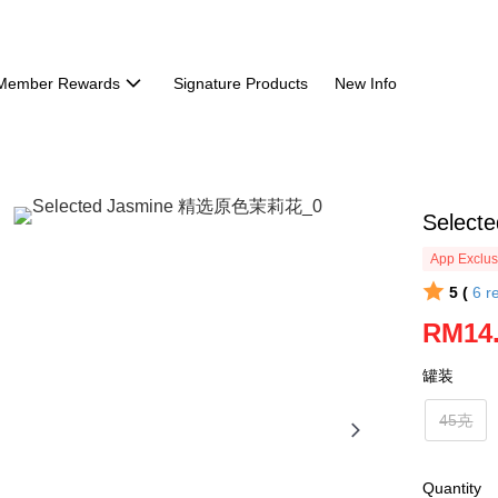
Member Rewards
Signature Products
New Info
Selec
App Exclus
5 (
6
r
RM14
罐装
45克
Quantity