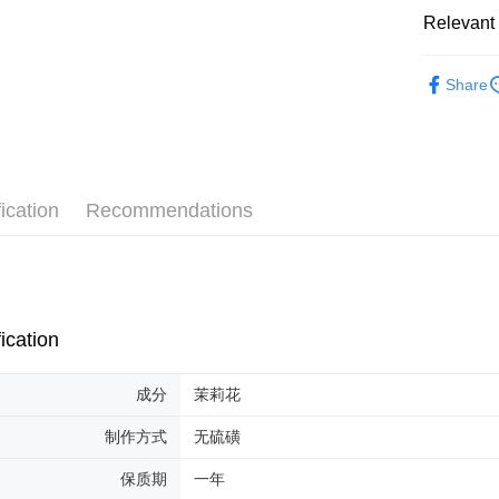
Relevant 
Shipping
Malaysia 
Flower Te
Share
Malaysia 
ication
Recommendations
ication
成分
茉莉花
制作方式
无硫磺
保质期
一年