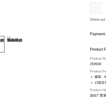
Check out 
Payment 
Payment
Product 
Credit Car
Product N
259500
Online Ba
More info
Product F
Only supp
罐装 : 
Touch 'n 
Leong Ban
口味芬
Boost
Product Hi
选自广西
GrabPay