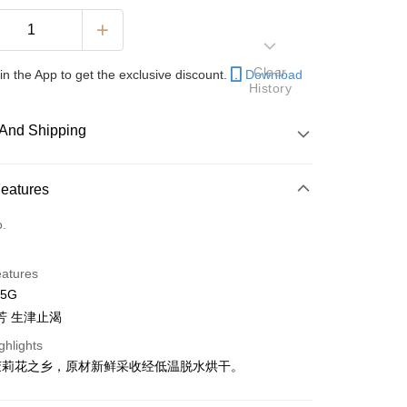
Clear
in the App to get the exclusive discount.
Download
History
And Shipping
 Method
Features
d
o.
nking
eatures
orts Maybank, CIMB Bank, Public Bank, RHB Bank, Hong
45G
Go
k, Bank Islam, AmBank, BSN Bank.
芳 生津止渴
ghlights
茉莉花之乡，原材新鲜采收经低温脱水烘干。