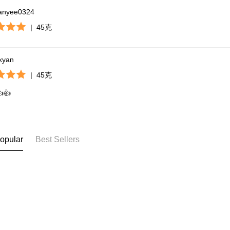
anyee0324
|
45克
kyan
|
45克
👍👍
opular
Best Sellers