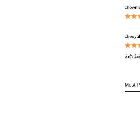
chowm
cheeyu
👍👍👍
Most P