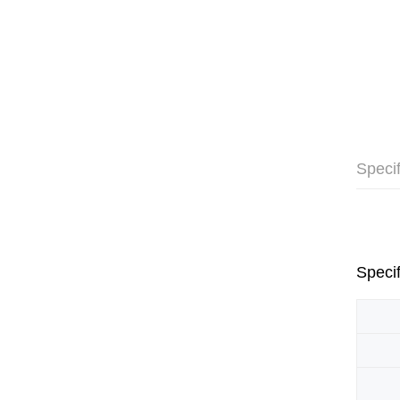
Specif
Specif