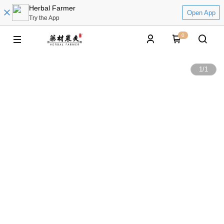
Herbal Farmer
Open App
Try the App
0
1
/
1