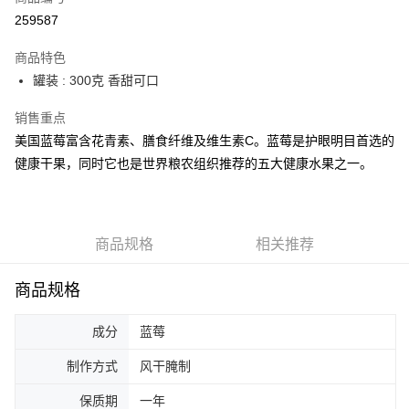
网上银行
259587
相关说明
只有马来亚银行、联昌国际银行、大众银行、兴业银行、香港隆丰银行、伊
商品特色
Touch 'n Go
斯兰银行、AmBank、BSN Bank
罐装 : 300克 香甜可口
Boost
销售重点
GrabPay
美国蓝莓富含花青素、膳食纤维及维生素C。蓝莓是护眼明目首选的
健康干果，同时它也是世界粮农组织推荐的五大健康水果之一。
运送方式
马来西亚 邮寄
查看运费
马来西亚 邮寄
商品规格
相关推荐
商品规格
成分
蓝莓
制作方式
风干腌制
保质期
一年