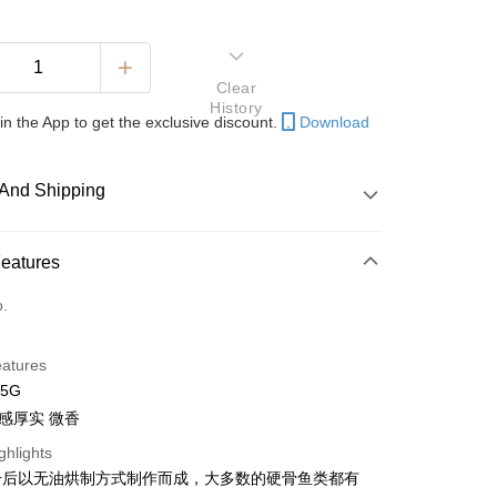
Clear
History
in the App to get the exclusive discount.
Download
And Shipping
 Method
Features
d
o.
nking
eatures
orts Maybank, CIMB Bank, Public Bank, RHB Bank, Hong
75G
Go
k, Bank Islam, AmBank, BSN Bank.
口感厚实 微香
ghlights
干后以无油烘制方式制作而成，大多数的硬骨鱼类都有