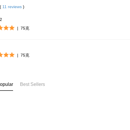
(
11
reviews
)
*2
|
75克
|
75克
opular
Best Sellers