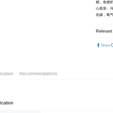
鳔。鱼鳔
心脏形、
Shipping
化碳，氧
Malaysia 
Malaysia 
Relevant 
Herbal Pr
Share
Wellness 
ication
Recommendations
ication