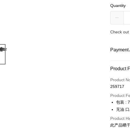
Quantity
Check out 
Payment 
Payment
Product 
Credit Car
Product N
259717
Online Ba
More info
Product F
Only supp
包装 : 
Touch 'n 
Leong Ban
无油 
Boost
Product Hi
此产品晒
GrabPay