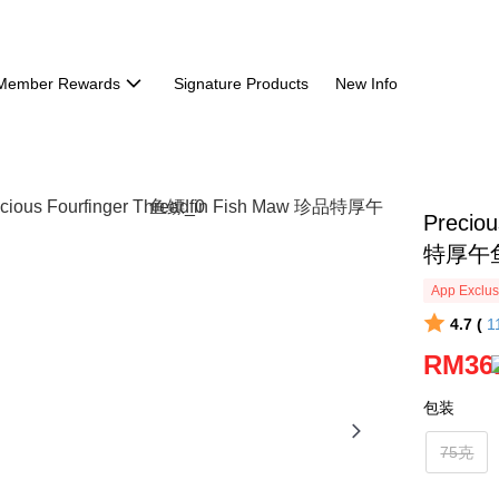
Member Rewards
Signature Products
New Info
Precio
特厚午
App Exclus
4.7 (
1
RM36
包装
75克