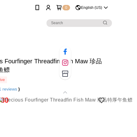
0
English (US)
us Fourfinger Threadfin Fish Maw 珍品
鱼鳔
ive
1
reviews
)
.80