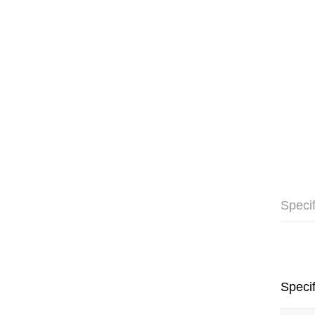
Specif
Specif