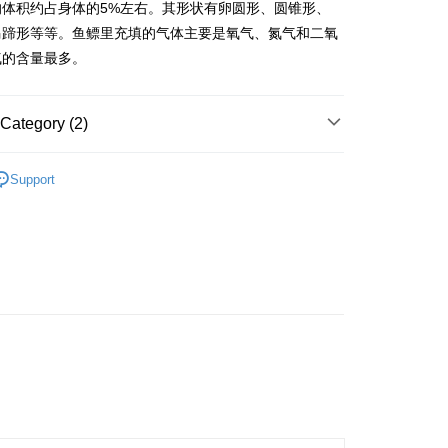
的体积约占身体的5%左右。其形状有卵圆形、圆锥形、
马蹄形等等。鱼鳔里充填的气体主要是氧气、氮气和二氧
 Method
气的含量最多。
Home Delivery
Shipping Rates
Home Delivery
Category (2)
oducts
Herbs
Support
Zone
Beauty & Skin Health